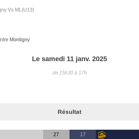
gny Vs ML(U13)
ontre
Montigny
Le
samedi
11
janv.
2025
de 15h30 à 17h
Résultat
27
17