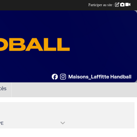
Participer au site :
cès
PE