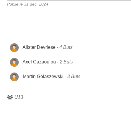
Publié le
31 déc. 2024
Alister Devriese
4 Buts
Axel Cazaoulou
2 Buts
Martin Golaszewski
3 Buts
U13