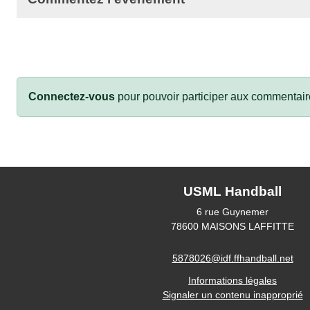
Connectez-vous
pour pouvoir participer aux commentair
USML Handball
6 rue Guynemer
78600
MAISONS LAFFITTE
5878026@idf.ffhandball.net
Informations légales
Signaler un contenu inapproprié