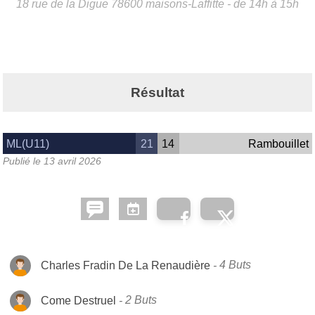
18 rue de la Digue
78600
maisons-Laffitte
- de 14h à 15h
Résultat
ML(U11)
21
14
Rambouillet
Publié le
13 avril 2026
Charles Fradin De La Renaudière
4 Buts
Come Destruel
2 Buts