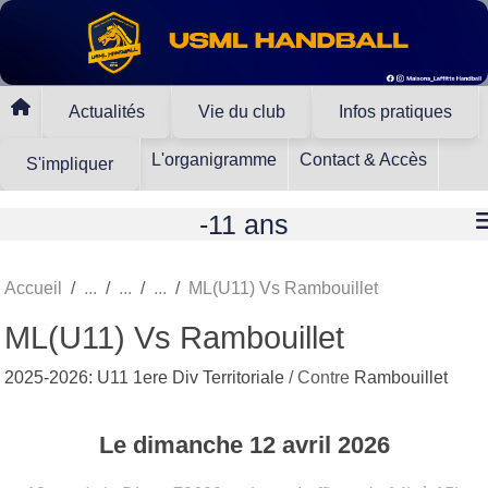
Panneau de gestion des cookies
Actualités
Vie du club
Infos pratiques
L'organigramme
Contact & Accès
S'impliquer
-11 ans
Accueil
ML(U11) Vs Rambouillet
ML(U11) Vs Rambouillet
2025-2026: U11 1ere Div Territoriale
/ Contre
Rambouillet
Le
dimanche
12
avril
2026