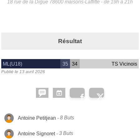
18 rue de la Digue
78600
maisons-Laffitte
- de 19h à 21h
Résultat
ML(U18)
35
34
TS Vicinois
Publié le
13 avril 2026
Antoine Petitjean
8 Buts
Antoine Signoret
3 Buts