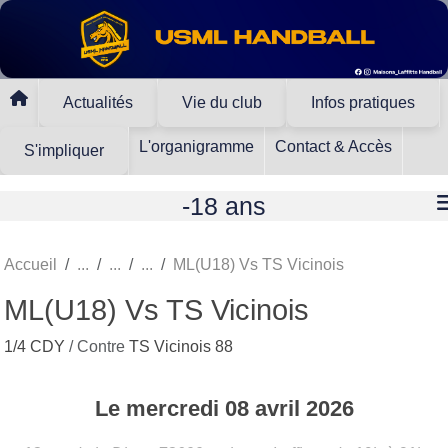
Panneau de gestion des cookies
Actualités
Vie du club
Infos pratiques
L'organigramme
Contact & Accès
S'impliquer
-18 ans
Accueil
ML(U18) Vs TS Vicinois
ML(U18) Vs TS Vicinois
1/4 CDY
/ Contre
TS Vicinois 88
Le
mercredi
08
avril
2026