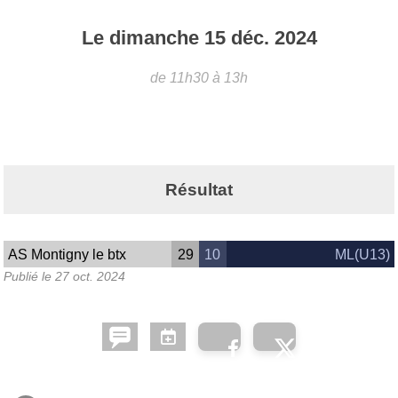
Le
dimanche
15
déc.
2024
de 11h30 à 13h
Résultat
AS Montigny le btx
29
10
ML(U13)
Publié le
27 oct. 2024