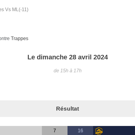
es Vs ML(-11)
ontre
Trappes
Le
dimanche
28
avril
2024
de 15h à 17h
Résultat
7
16