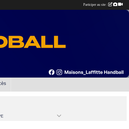
Participer au site :
cès
PE