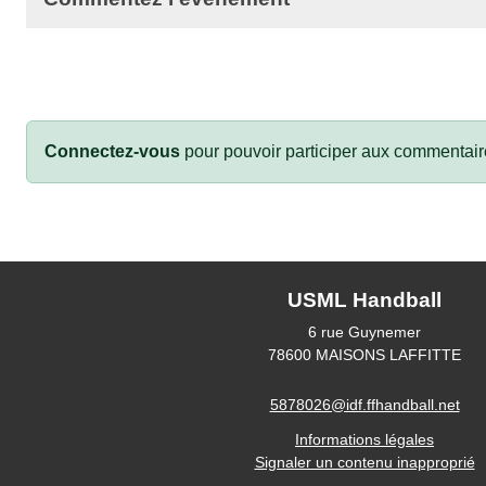
Connectez-vous
pour pouvoir participer aux commentair
USML Handball
6 rue Guynemer
78600
MAISONS LAFFITTE
5878026@idf.ffhandball.net
Informations légales
Signaler un contenu inapproprié