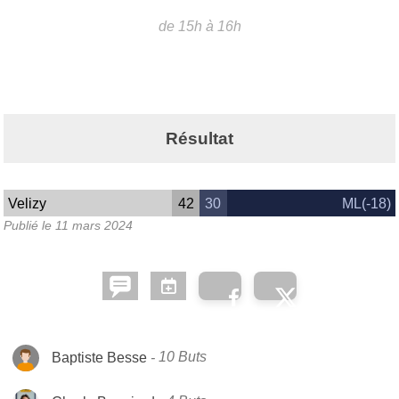
de 15h à 16h
Résultat
Velizy
42
30
ML(-18)
Publié le
11 mars 2024
Baptiste Besse
10 Buts