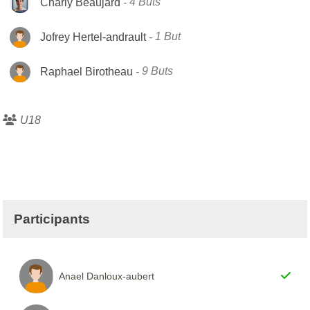
Charly Beaujard
4 Buts
Jofrey Hertel-andrault
1 But
Raphael Birotheau
9 Buts
U18
Participants
Anael Danloux-aubert