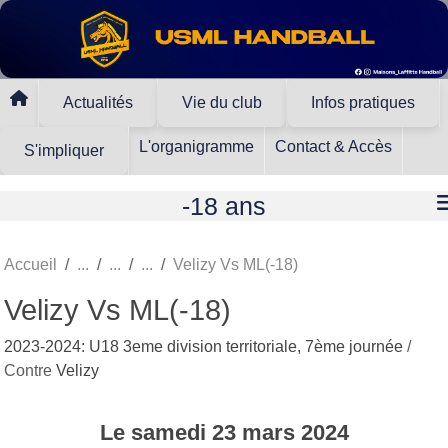
Panneau de gestion des cookies
Actualités
Vie du club
Infos pratiques
L'organigramme
Contact & Accès
S'impliquer
-18 ans
Accueil
Velizy Vs ML(-18)
Velizy Vs ML(-18)
2023-2024: U18 3eme division territoriale, 7ème journée
/
Contre
Velizy
Le
samedi
23
mars
2024