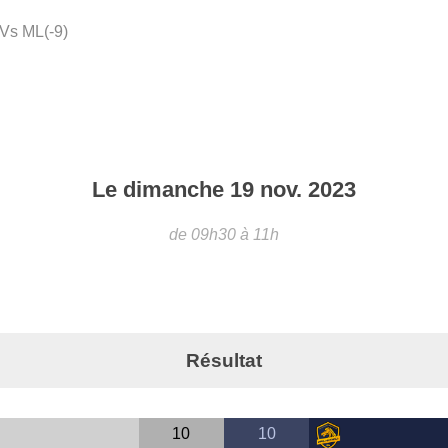
Vs ML(-9)
Le
dimanche
19
nov.
2023
de 09h30 à 11h
Résultat
10
10