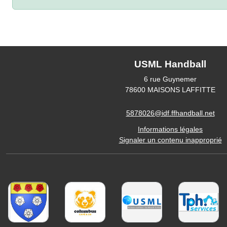
USML Handball
6 rue Guynemer
78600
MAISONS LAFFITTE
5878026@idf.ffhandball.net
Informations légales
Signaler un contenu inapproprié