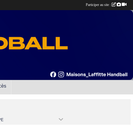
Participer au site :
cès
PE