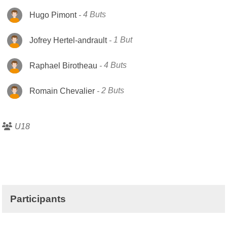
Hugo Pimont
4 Buts
Jofrey Hertel-andrault
1 But
Raphael Birotheau
4 Buts
Romain Chevalier
2 Buts
U18
Participants