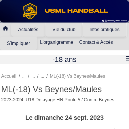
Panneau de gestion des cookies
Actualités
Vie du club
Infos pratiques
L'organigramme
Contact & Accès
S'impliquer
-18 ans
Accueil
ML(-18) Vs Beynes/Maules
ML(-18) Vs Beynes/Maules
2023-2024: U18 Delayage HN Poule 5
/ Contre
Beynes
Le
dimanche
24
sept.
2023