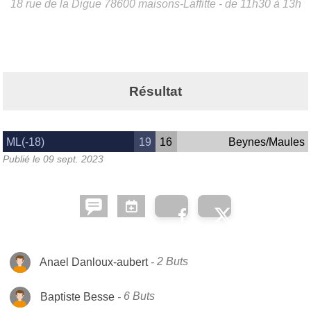
18 rue de la Digue
78600
maisons-Laffitte
- de 11h30 à 13h
Résultat
ML(-18)
19
16
Beynes/Maules
Publié le
09 sept. 2023
Anael Danloux-aubert
2 Buts
Baptiste Besse
6 Buts