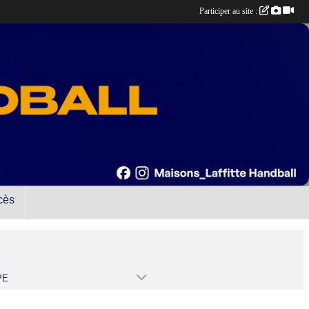
Participer au site :
cès
PE