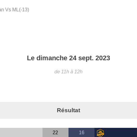
n Vs ML(-13)
Le
dimanche
24
sept.
2023
de 11h à 12h
Résultat
22
16