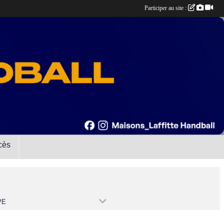
Participer au site :
cès
PE