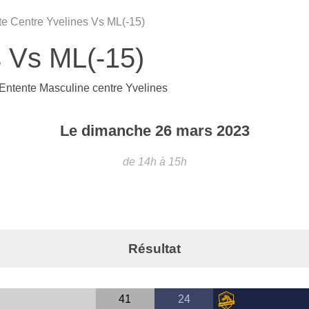
te Centre Yvelines Vs ML(-15)
s Vs ML(-15)
Entente Masculine centre Yvelines
Le
dimanche
26
mars
2023
de 14h à 15h
Résultat
41
24