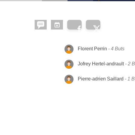
Florent Perrin
4 Buts
Jofrey Hertel-andrault
2 B
Pierre-adrien Saillard
1 B