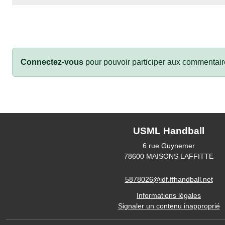
Connectez-vous
pour pouvoir participer aux commentair
USML Handball
6 rue Guynemer
78600
MAISONS LAFFITTE
5878026@idf.ffhandball.net
Informations légales
Signaler un contenu inapproprié