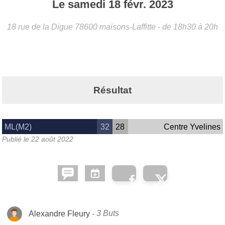
Le
samedi
18
févr.
2023
18 rue de la Digue
78600
maisons-Laffitte
- de 18h30 à 20h
Résultat
ML(M2)
32
28
Centre Yvelines
Publié le
22 août 2022
Alexandre Fleury
3 Buts