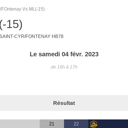
r/FOntenay Vs ML(-15)
(-15)
SAINT-CYR/FONTENAY HB78
Le
samedi
04
févr.
2023
de 16h à 17h
Résultat
21
22