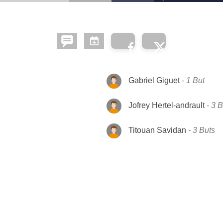
Gabriel Giguet
1 But
Jofrey Hertel-andrault
3 B
Titouan Savidan
3 Buts