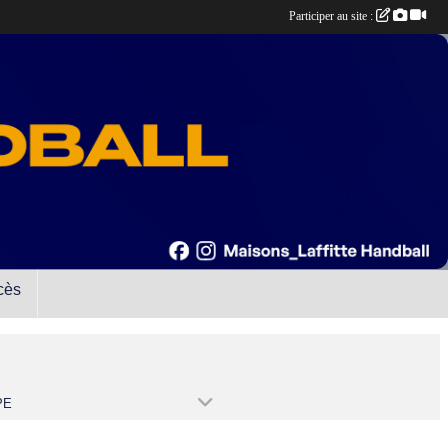
Participer au site :
cès
PE