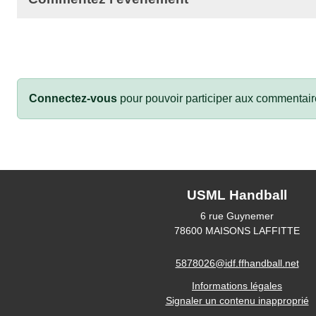
Connectez-vous
pour pouvoir participer aux commentair
USML Handball
6 rue Guynemer
78600
MAISONS LAFFITTE
5878026@idf.ffhandball.net
Informations légales
Signaler un contenu inapproprié