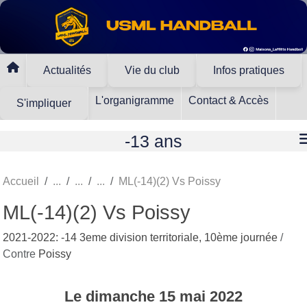
Panneau de gestion des cookies
Actualités
Vie du club
Infos pratiques
L'organigramme
Contact & Accès
S'impliquer
-13 ans
Accueil
ML(-14)(2) Vs Poissy
ML(-14)(2) Vs Poissy
2021-2022: -14 3eme division territoriale, 10ème journée
/
Contre
Poissy
Le
dimanche
15
mai
2022