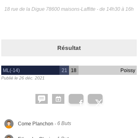
18 rue de la Digue
78600
maisons-Laffitte
- de 14h30 à 16h
Résultat
ML(-14)
21
18
Poissy
Publié le
26 déc. 2021
Come Planchon
6 Buts