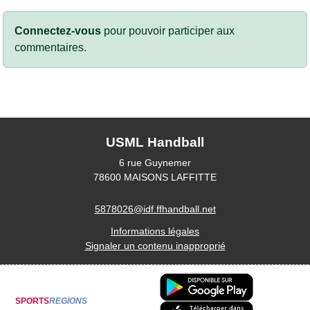
Connectez-vous
pour pouvoir participer aux
commentaires.
USML Handball
6 rue Guynemer
78600
MAISONS LAFFITTE
5878026@idf.ffhandball.net
Informations légales
Signaler un contenu inapproprié
SPORTS
REGIONS